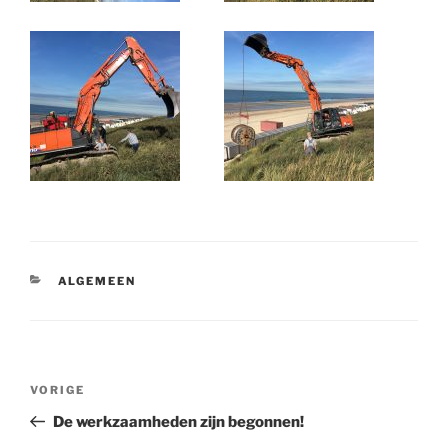
CATEGORIEËN
ALGEMEEN
Bericht
Vorig
VORIGE
navigatie
bericht
De werkzaamheden zijn begonnen!