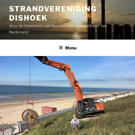
Ga
STRANDVERENIGING
naar
DISHOEK
de
inhoud
Voor de bewoners van het mooiste stukje strand van
Nederland
Menu