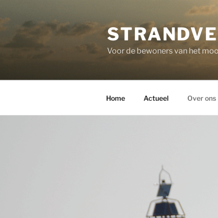
Ga
naar
STRANDVE
de
inhoud
Voor de bewoners van het mooi
Home
Actueel
Over ons