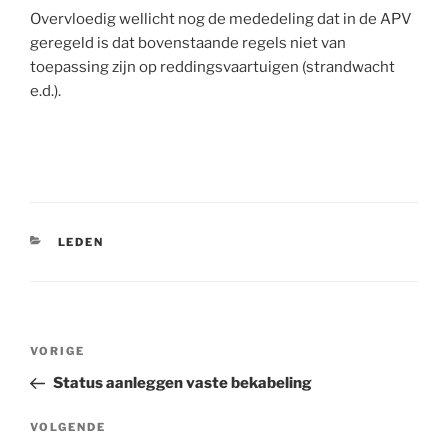
Overvloedig wellicht nog de mededeling dat in de APV
geregeld is dat bovenstaande regels niet van
toepassing zijn op reddingsvaartuigen (strandwacht
e.d.).
CATEGORIEËN
LEDEN
Bericht
Vorig
VORIGE
navigatie
bericht
Status aanleggen vaste bekabeling
Volgend
VOLGENDE