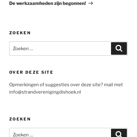
bericht
De werkzaamheden zijn begonnen!
ZOEKEN
Zoeken
Zoeke
naar:
OVER DEZE SITE
Opmerkingen of suggesties over deze site? mail met
info@strandverenigingdishoek.nl
ZOEKEN
Zoeken
Zoeke