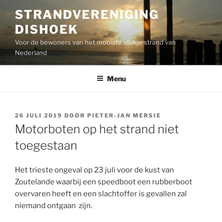
Ga
STRANDVERENIGING
naar
DISHOEK
de
inhoud
Voor de bewoners van het mooiste stukje strand van
Nederland
Menu
GEPLAATST
26 JULI 2019
DOOR
PIETER-JAN MERSIE
OP
Motorboten op het strand niet
toegestaan
Het trieste ongeval op 23 juli voor de kust van
Zoutelande waarbij een speedboot een rubberboot
overvaren heeft en een slachtoffer is gevallen zal
niemand ontgaan zijn.