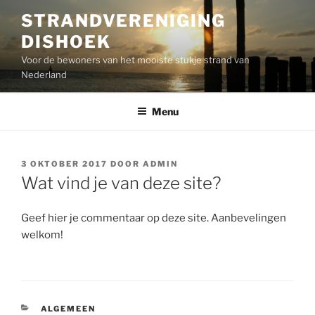
Ga
STRANDVERENIGING
naar
DISHOEK
de
inhoud
Voor de bewoners van het mooiste stukje strand van
Nederland
Menu
GEPLAATST
3 OKTOBER 2017
DOOR
ADMIN
OP
Wat vind je van deze site?
Geef hier je commentaar op deze site. Aanbevelingen
welkom!
CATEGORIEËN
ALGEMEEN