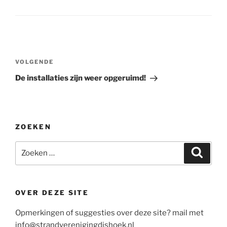
Bericht
navigatie
Volgend
VOLGENDE
bericht
De installaties zijn weer opgeruimd!
ZOEKEN
Zoeken
Zoeke
naar:
OVER DEZE SITE
Opmerkingen of suggesties over deze site? mail met
info@strandverenigingdishoek.nl